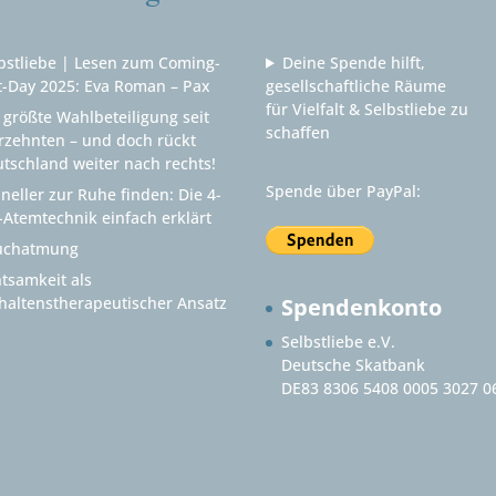
bstliebe | Lesen zum Coming-
Deine Spende hilft,
-Day 2025: Eva Roman – Pax
gesellschaftliche Räume
für Vielfalt & Selbstliebe zu
 größte Wahlbeteiligung seit
schaffen
rzehnten – und doch rückt
tschland weiter nach rechts!
Spende über PayPal:
neller zur Ruhe finden: Die 4-
-Atemtechnik einfach erklärt
uchatmung
tsamkeit als
haltenstherapeutischer Ansatz
Spendenkonto
Selbstliebe e.V.
Deutsche Skatbank
DE83 8306 5408 0005 3027 0