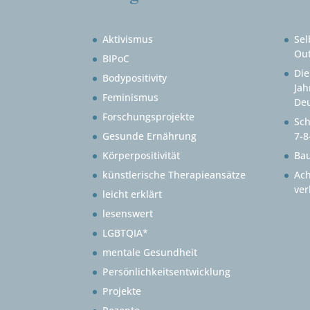
Aktivismus
Sel
Out
BIPoC
Die
Bodypositivity
Jah
Feminismus
Deu
Forschungsprojekte
Sch
Gesunde Ernährung
7-8
Körperpositivität
Ba
künstlerische Therapieansätze
Ach
ver
leicht erklärt
lesenswert
LGBTQIA*
mentale Gesundheit
Persönlichkeitsentwicklung
Projekte