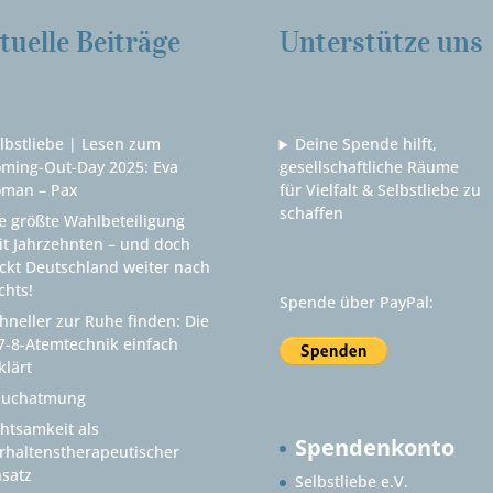
tuelle Beiträge
Unterstütze uns
lbstliebe | Lesen zum
Deine Spende hilft,
ming-Out-Day 2025: Eva
gesellschaftliche Räume
man – Pax
für Vielfalt & Selbstliebe zu
schaffen
e größte Wahlbeteiligung
it Jahrzehnten – und doch
ckt Deutschland weiter nach
chts!
Spende über PayPal:
hneller zur Ruhe finden: Die
7-8-Atemtechnik einfach
klärt
auchatmung
htsamkeit als
Spendenkonto
rhaltenstherapeutischer
satz
Selbstliebe e.V.