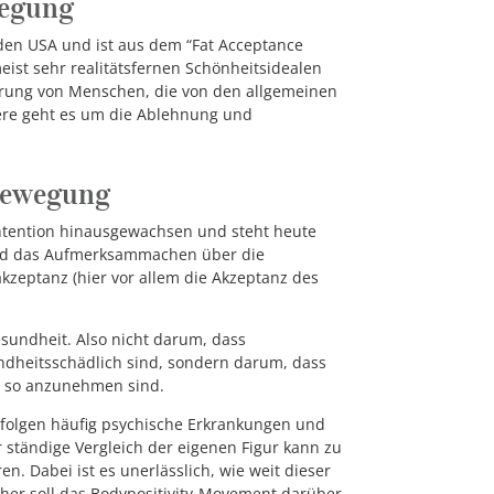
wegung
en USA und ist aus dem “Fat Acceptance
ist sehr realitätsfernen Schönheitsidealen
erung von Menschen, die von den allgemeinen
dere geht es um die Ablehnung und
 Bewegung
Intention hinausgewachsen und steht heute
 und das Aufmerksammachen über die
kzeptanz (hier vor allem die Akzeptanz des
esundheit. Also nicht darum, dass
dheitsschädlich sind, sondern darum, dass
se so anzunehmen sind.
folgen häufig psychische Erkrankungen und
 ständige Vergleich der eigenen Figur kann zu
n. Dabei ist es unerlässlich, wie weit dieser
aher soll das Bodypositivity-Movement darüber