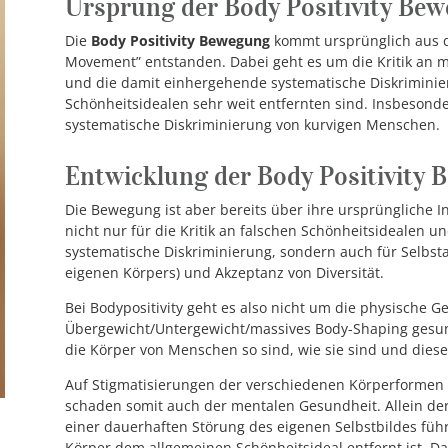
Ursprung der Body Positivity Be
Die
Body Positivity
Bewegung
kommt ursprünglich aus d
Movement” entstanden. Dabei geht es um die Kritik an me
und die damit einhergehende systematische Diskrimini
Schönheitsidealen sehr weit entfernten sind. Insbeson
systematische Diskriminierung von kurvigen Menschen.
Entwicklung der Body Positivity
Die Bewegung ist aber bereits über ihre ursprüngliche 
nicht nur für die Kritik an falschen Schönheitsidealen
systematische Diskriminierung, sondern auch für Selbsta
eigenen Körpers) und Akzeptanz von Diversität.
Bei Bodypositivity geht es also nicht um die physische G
Übergewicht/Untergewicht/massives Body-Shaping gesun
die Körper von Menschen so sind, wie sie sind und die
Auf Stigmatisierungen der verschiedenen Körperformen 
schaden somit auch der mentalen Gesundheit. Allein der
einer dauerhaften Störung des eigenen Selbstbildes führe
Körper dem allgemeinen Schönheitsideal entfernt ist. D