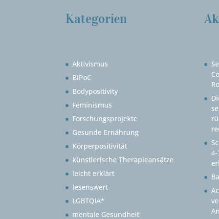
Kategorien
Ak
Aktivismus
Se
Co
BIPoC
Ro
Bodypositivity
Di
Feminismus
se
Forschungsprojekte
rü
re
Gesunde Ernährung
Sc
Körperpositivität
4-
künstlerische Therapieansätze
er
leicht erklärt
B
lesenswert
Ac
LGBTQIA*
ve
An
mentale Gesundheit