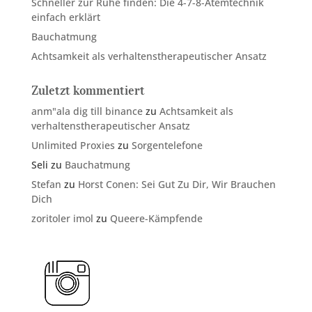
Schneller zur Ruhe finden: Die 4-7-8-Atemtechnik
einfach erklärt
Bauchatmung
Achtsamkeit als verhaltenstherapeutischer Ansatz
Zuletzt kommentiert
anm"ala dig till binance
zu
Achtsamkeit als
verhaltenstherapeutischer Ansatz
Unlimited Proxies
zu
Sorgentelefone
Seli
zu
Bauchatmung
Stefan
zu
Horst Conen: Sei Gut Zu Dir, Wir Brauchen
Dich
zoritoler imol
zu
Queere-Kämpfende