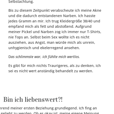
Selbstachtung.
Bis zu diesem Zeitpunkt verabscheute ich meine Akne
und die dadurch entstandenen Narben. Ich hasste
jedes Gramm an mir. Ich trug Kleidergröße 38/40 und
empfand mich als fett und abstoßend. Aufgrund
meiner Pickel und Narben zog ich immer nur T-Shirts,
nie Tops an. Selbst beim Sex wollte ich es nicht
ausziehen, aus Angst, man würde mich als unrein,
unhygienisch und ekelerregend ansehen.
D
as schlimmste war, ich fühlte mich wertlos.
Es gibt für mich nichts Traurigeres, als zu denken, ich
sei es nicht wert anständig behandelt zu werden.
 Bin ich liebenswert?!
rend meiner ersten Beziehung grundlegend. Ich fing an
, geliebt zu werden. Ob es okay ist, meine eigene Meinung