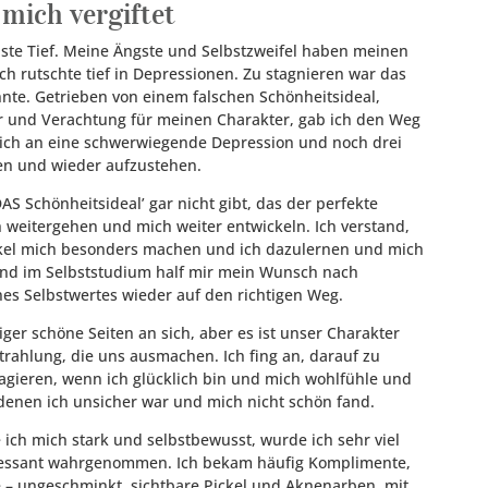
mich vergiftet
ste Tief. Meine Ängste und Selbstzweifel haben meinen
Ich rutschte tief in Depressionen. Zu stagnieren war das
nte. Getrieben von einem falschen Schönheitsideal,
r und Verachtung für meinen Charakter, gab ich den Weg
or ich an eine schwerwiegende Depression und noch drei
en und wieder aufzustehen.
DAS Schönheitsideal’ gar nicht gibt, das der perfekte
h weitergehen und mich weiter entwickeln. Ich verstand,
akel mich besonders machen und ich dazulernen und mich
und im Selbststudium half mir mein Wunsch nach
es Selbstwertes wieder auf den richtigen Weg.
er schöne Seiten an sich, aber es ist unser Charakter
rahlung, die uns ausmachen. Ich fing an, darauf zu
agieren, wenn ich glücklich bin und mich wohlfühle und
denen ich unsicher war und mich nicht schön fand.
 ich mich stark und selbstbewusst, wurde ich sehr viel
teressant wahrgenommen. Ich bekam häufig Komplimente,
e – ungeschminkt, sichtbare Pickel und Aknenarben, mit