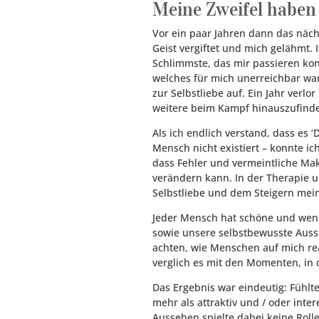
Meine Zweifel haben 
Vor ein paar Jahren dann das näch
Geist vergiftet und mich gelähmt. 
Schlimmste, das mir passieren kon
welches für mich unerreichbar wa
zur Selbstliebe auf. Ein Jahr verl
weitere beim Kampf hinauszufind
Als ich endlich verstand, dass es ‘
Mensch nicht existiert – konnte ic
dass Fehler und vermeintliche M
verändern kann. In der Therapie 
Selbstliebe und dem Steigern mein
Jeder Mensch hat schöne und wenig
sowie unsere selbstbewusste Ausst
achten, wie Menschen auf mich re
verglich es mit den Momenten, in 
Das Ergebnis war eindeutig: Fühlte
mehr als attraktiv und / oder in
Aussehen spielte dabei keine Roll