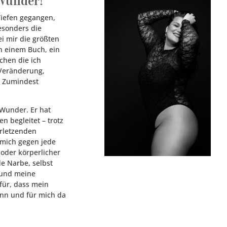
 Wunder!
Tiefen gegangen,
esonders die
i mir die größten
n einem Buch, ein
hen die ich
 Veränderung,
. Zumindest
 Wunder. Er hat
n begleitet – trotz
erletzenden
 mich gegen jede
 oder körperlicher
de Narbe, selbst
und meine
für, dass mein
ann und für mich da