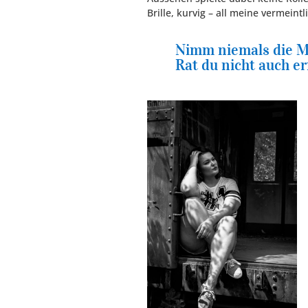
Brille, kurvig – all meine vermein
Nimm niemals die M
Rat du nicht auch e