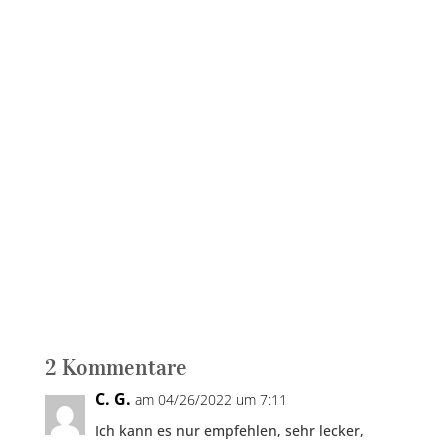
Jackfrucht Gulasch Zutaten für
Gulasch mit Reis 1 Dose eingelegte
Jackfrucht (im Asia-Markt oder
online) glutenfreie Sojasoße (im
Asia-Markt oder online) Mango 30
ml Kokosmilch 1 Zitrone 1 rote
Zwiebel frischen Ingwer
Tomatenmark Kokosöl Kardamom
Salz Pfeffer...
2 Kommentare
C. G.
am 04/26/2022 um 7:11
Ich kann es nur empfehlen, sehr lecker,