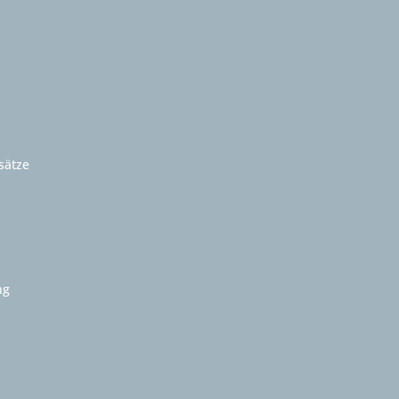
sätze
ng