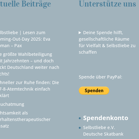
tuelle Beiträge
Unterstütze uns
lbstliebe | Lesen zum
Deine Spende hilft,
ming-Out-Day 2025: Eva
gesellschaftliche Räume
man – Pax
für Vielfalt & Selbstliebe zu
schaffen
e größte Wahlbeteiligung
it Jahrzehnten – und doch
ckt Deutschland weiter nach
chts!
Spende über PayPal:
hneller zur Ruhe finden: Die
7-8-Atemtechnik einfach
klärt
auchatmung
htsamkeit als
Spendenkonto
rhaltenstherapeutischer
satz
Selbstliebe e.V.
Deutsche Skatbank