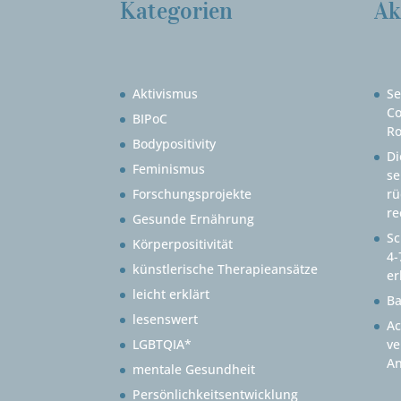
Kategorien
Ak
Aktivismus
Se
Co
BIPoC
Ro
Bodypositivity
Di
Feminismus
se
Forschungsprojekte
rü
re
Gesunde Ernährung
Sc
Körperpositivität
4-
künstlerische Therapieansätze
er
leicht erklärt
B
lesenswert
Ac
LGBTQIA*
ve
An
mentale Gesundheit
Persönlichkeitsentwicklung