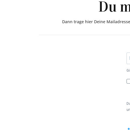
Du m
Dann trage hier Deine Mailadresse
Gi
Du
un