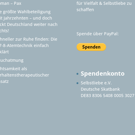
man – Pax
für Vielfalt & Selbstliebe zu
schaffen
e größte Wahlbeteiligung
it Jahrzehnten – und doch
ckt Deutschland weiter nach
chts!
Spende über PayPal:
hneller zur Ruhe finden: Die
7-8-Atemtechnik einfach
klärt
auchatmung
htsamkeit als
Spendenkonto
rhaltenstherapeutischer
satz
Selbstliebe e.V.
Deutsche Skatbank
DE83 8306 5408 0005 3027