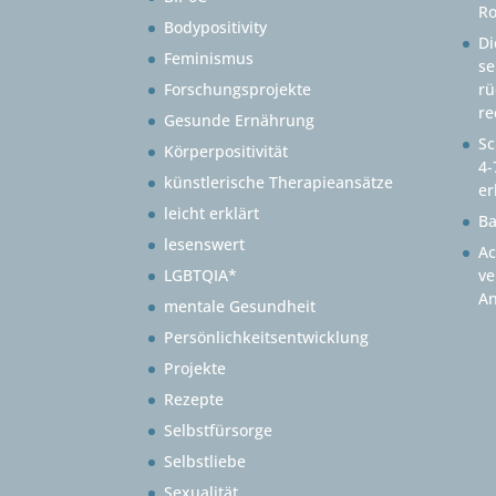
Ro
Bodypositivity
Di
Feminismus
se
Forschungsprojekte
rü
re
Gesunde Ernährung
Sc
Körperpositivität
4-
künstlerische Therapieansätze
er
leicht erklärt
B
lesenswert
Ac
LGBTQIA*
ve
An
mentale Gesundheit
Persönlichkeitsentwicklung
Projekte
Rezepte
Selbstfürsorge
Selbstliebe
Sexualität